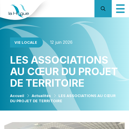
12 juin 2026
VIE LOCALE
LES ASSOCIATIONS
AU CŒUR DU PROJET
DE TERRITOIRE
Accueil
Actualités
LES ASSOCIATIONS AU CŒUR
DU PROJET DE TERRITOIRE