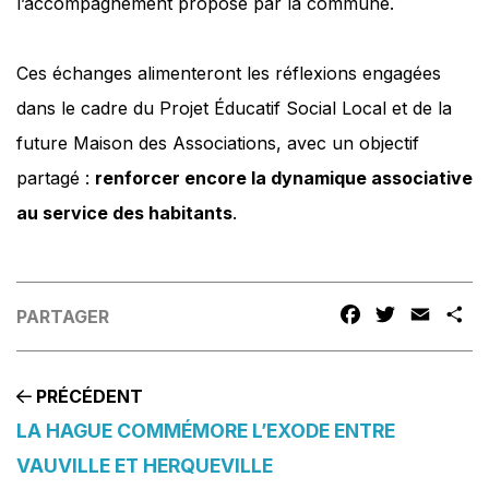
l’accompagnement proposé par la commune.
Ces échanges alimenteront les réflexions engagées
dans le cadre du Projet Éducatif Social Local et de la
future Maison des Associations, avec un objectif
partagé :
renforcer encore la dynamique associative
au service des habitants
.
FACEBOOK
TWITTER
EMAIL
P
PARTAGER
PRÉCÉDENT
LA HAGUE COMMÉMORE L’EXODE ENTRE
VAUVILLE ET HERQUEVILLE