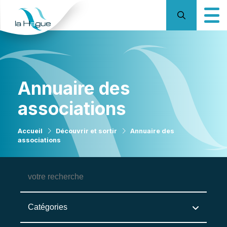
Annuaire des
associations
Accueil
Découvrir et sortir
Annuaire des
associations