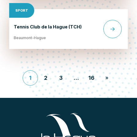
SPORT
Tennis Club de la Hague (TCH)
Beaumont-Hague
1
2
3
…
16
»