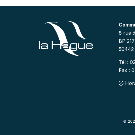
Commu
8 rue 
BP 21
50442 
Tél : 0
Fax : 
Hora
© 202