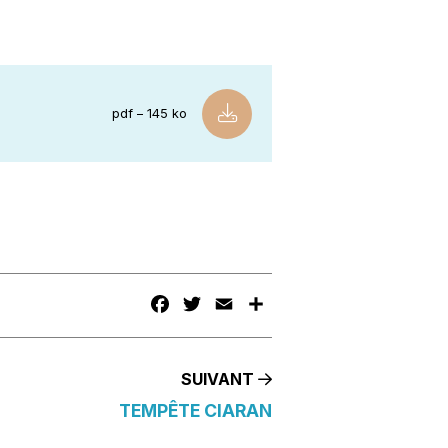
pdf – 145 ko
FACEBOOK
TWITTER
EMAIL
PARTAGER
SUIVANT
TEMPÊTE CIARAN