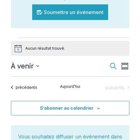
Soumettre un événement
Évènements
Aucun résultat trouvé.
Notice
Recherc
À venir
Recherche
Navig
Résum
et
de
Sélectionnez
navigati
vues
la
Aujourd’hui
Évènements
suivants
Évènements
précédents
de
Évèn
date
vues
S’abonner au calendrier
Évèneme
Vous souhaitez diffuser un événement dans