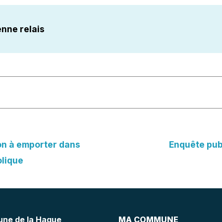
enne relais
ion à emporter dans
Enquête pub
olique
ne de la Hague
MA COMMUNE