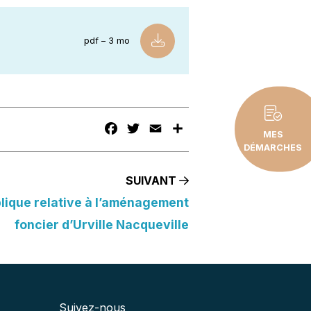
pdf – 3 mo
FACEBOOK
TWITTER
EMAIL
PARTAGER
MES
DÉMARCHES
SUIVANT
lique relative à l’aménagement
foncier d’Urville Nacqueville
Suivez-nous